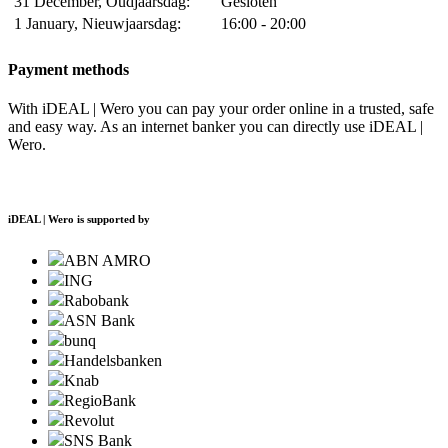
31 December, Oudjaarsdag:
Gesloten
1 January, Nieuwjaarsdag:
16:00 - 20:00
Payment methods
With iDEAL | Wero you can pay your order online in a trusted, safe
and easy way. As an internet banker you can directly use iDEAL |
Wero.
iDEAL | Wero is supported by
ABN AMRO
ING
Rabobank
ASN Bank
bunq
Handelsbanken
Knab
RegioBank
Revolut
SNS Bank