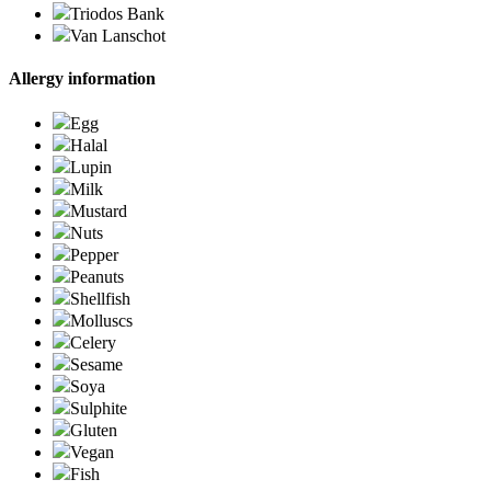
Triodos Bank
Van Lanschot
Allergy information
Egg
Halal
Lupin
Milk
Mustard
Nuts
Pepper
Peanuts
Shellfish
Molluscs
Celery
Sesame
Soya
Sulphite
Gluten
Vegan
Fish