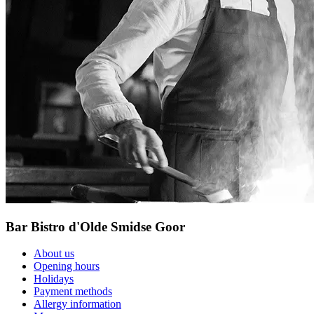
Bar Bistro d'Olde Smidse Goor
About us
Opening hours
Holidays
Payment methods
Allergy information